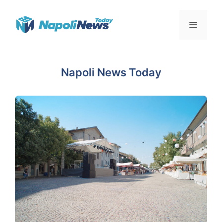
Vai
Menu
al
contenuto
Napoli News Today