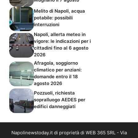
Melito di Napoli, acqua
potabile: possibili
interruzioni
Napoli, allerta meteo in
vigore: le indicazioni per i
cittadini fino al 6 agosto
2026
Afragola, soggiorno
climatico per anziani:
domande entro il 18
agosto 2026
Pozzuoli, richiesta
sopralluogo AEDES per
edifici danneggiati
Napolinewstoday.it di proprietà di WEB 365 SRL - Via