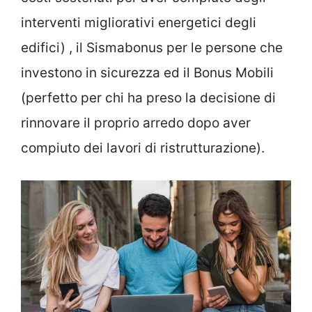
interventi migliorativi energetici degli
edifici) , il Sismabonus per le persone che
investono in sicurezza ed il Bonus Mobili
(perfetto per chi ha preso la decisione di
rinnovare il proprio arredo dopo aver
compiuto dei lavori di ristrutturazione).