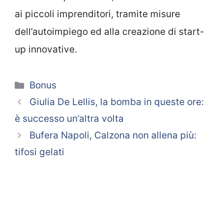
ai piccoli imprenditori, tramite misure
dell’autoimpiego ed alla creazione di start-
up innovative.
Categorie
Bonus
Giulia De Lellis, la bomba in queste ore:
è successo un’altra volta
Bufera Napoli, Calzona non allena più:
tifosi gelati