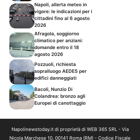
Napoli, allerta meteo in
vigore: le indicazioni per i
cittadini fino al 6 agosto
2026
Afragola, soggiorno
climatico per anziani:
domande entro il 18
agosto 2026
Pozzuoli, richiesta
sopralluogo AEDES per
edifici danneggiati
Bacoli, Nunzio Di
Colandrea: bronzo agli
Europei di canottaggio
Napolinewstoday.it di proprietà di WEB 365 SRL - Via
Nicola Marchese 10, 00141 Roma (RM) - Codice Fiscale