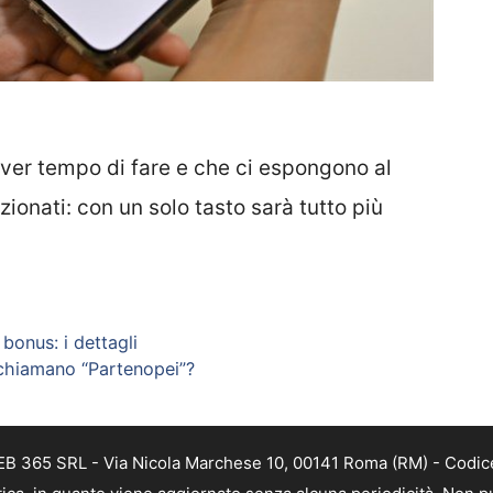
er tempo di fare e che ci espongono al
zionati: con un solo tasto sarà tutto più
bonus: i dettagli
i chiamano “Partenopei”?
WEB 365 SRL - Via Nicola Marchese 10, 00141 Roma (RM) - Codice 