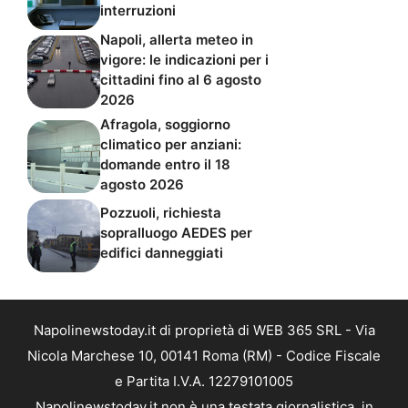
interruzioni
Napoli, allerta meteo in
vigore: le indicazioni per i
cittadini fino al 6 agosto
2026
Afragola, soggiorno
climatico per anziani:
domande entro il 18
agosto 2026
Pozzuoli, richiesta
sopralluogo AEDES per
edifici danneggiati
Napolinewstoday.it di proprietà di WEB 365 SRL - Via
Nicola Marchese 10, 00141 Roma (RM) - Codice Fiscale
e Partita I.V.A. 12279101005
Napolinewstoday.it non è una testata giornalistica, in