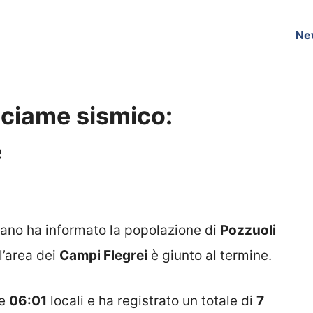
Ne
 sciame sismico:
e
iano ha informato la popolazione di
Pozzuoli
l’area dei
Campi Flegrei
è giunto al termine.
re
06:01
locali e ha registrato un totale di
7